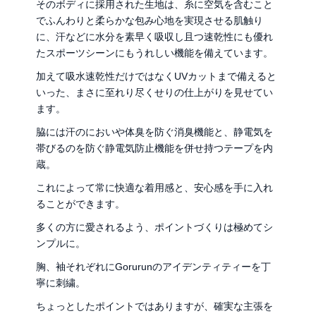
そのボディに採用された生地は、糸に空気を含むこと
でふんわりと柔らかな包み心地を実現させる肌触り
に、汗などに水分を素早く吸収し且つ速乾性にも優れ
たスポーツシーンにもうれしい機能を備えています。
加えて吸水速乾性だけではなくUVカットまで備えると
いった、まさに至れり尽くせりの仕上がりを見せてい
ます。
脇には汗のにおいや体臭を防ぐ消臭機能と、静電気を
帯びるのを防ぐ静電気防止機能を併せ持つテープを内
蔵。
これによって常に快適な着用感と、安心感を手に入れ
ることができます。
多くの方に愛されるよう、ポイントづくりは極めてシ
ンプルに。
胸、袖それぞれにGorurunのアイデンティティーを丁
寧に刺繍。
ちょっとしたポイントではありますが、確実な主張を