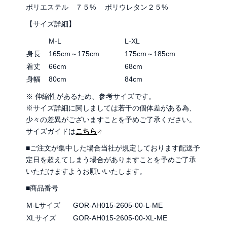
ポリエステル ７５% ポリウレタン２５%
【サイズ詳細】
M-L
L-XL
身長
165cm～175cm
175cm～185cm
着丈
66cm
68cm
身幅
80cm
84cm
※ 伸縮性があるため、参考サイズです。
※サイズ詳細に関しましては若干の個体差がある為、
少々の差異がございますことを予めご了承ください。
サイズガイドは
こちら
■ご注文が集中した場合当社が規定しております配送予
定日を超えてしまう場合がありますことを予めご了承
いただけますようお願いいたします。
■商品番号
M-Lサイズ
GOR-AH015-2605-00-L-ME
XLサイズ
GOR-AH015-2605-00-XL-ME