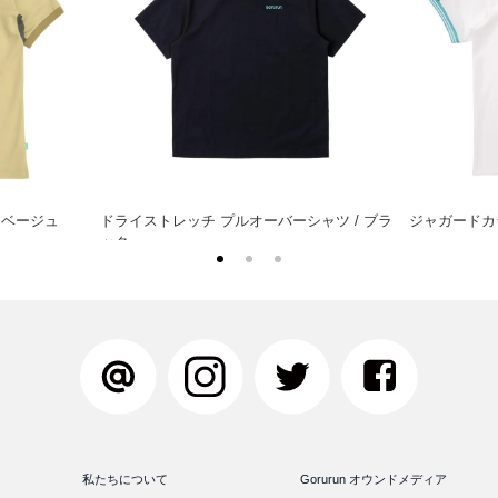
 ベージュ
ドライストレッチ プルオーバーシャツ / ブラ
ジャガードカラ
ック
私たちについて
Gorurun オウンドメディア