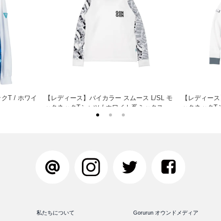
クT / ホワイ
【レディース】バイカラー スムース L/SL モ
【レディース】
ックネックTシャツ / ホワイト系ミックス
ックネックTシ
私たちについて
Gorurun オウンドメディア