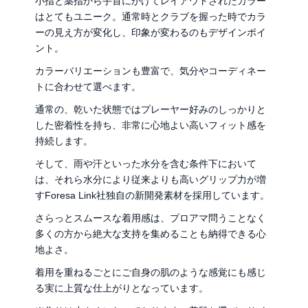
小指と薬指から手首にかけてレイアウトされたカラー
はとてもユニーク。通常時とクラブを握った時でカラ
ーの見え方が変化し、印象が変わるのもデザインポイ
ント。
カラーバリエーションも豊富で、気分やコーディネー
トに合わせて選べます。
通常の、乾いた状態ではプレーヤー好みのしっかりと
した密着性を持ち、非常に心地よい高いフィット感を
持続します。
そして、雨や汗といった水分を含む条件下において
は、それら水分により従来よりも高いグリップ力が増
すForesa Link社独自の新開発素材を採用しています。
さらっとスムースな着用感は、プロアマ問うことなく
多くの方から絶大な支持を集めることも納得できる心
地よさ。
着用を重ねるごとにご自身の肌のような感覚にも感じ
る実に上質な仕上がりとなっています。